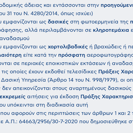
κοδομικής άδειας και εντάσσονται στην
προηγούμεν
υ 31 του Ν. 4280/2014, όπως ισχύει)
υ εμφανίζονται ως
δασικές
στη φωτοερμηνεία της
άφησης, αλλά περιλαμβάνονται σε
κληροτεμάχια
ε
 αναδασμού
υ εμφανίζονται ως
χορτολιβαδικές
ή βραχώδεις ή πε
λαιότερη
είτε κατά την
πρόσφατη
αεροφωτογράφησ
νται σε περιοχές εποικιστικών εκτάσεων ή αναδα
 τις οποίες έχουν εκδοθεί τελεσίδικες
Πράξεις Χαρ
 Δασική Υπηρεσία (Άρθρο 14 του Ν. 998/1979), οι οπ
δεν απεικονίζονται στους αναρτημένους δασικούς
εκκρεμείς
αιτήσεις για έκδοση
Πράξης Χαρακτηρι
ου υπόκεινται στη διαδικασία αυτή
 που αφορούν στις περιπτώσεις των άρθρων 1 και 2
 Α.Π.: 64663/2956/30-7-2020 που δημοσιεύθηκε σ