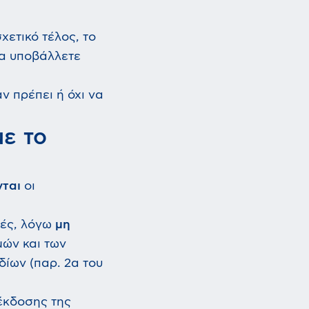
χετικό τέλος, το
ία υποβάλλετε
 πρέπει ή όχι να
με το
νται
οι
κές, λόγω
μη
μών και των
ίων (παρ. 2α του
 έκδοσης της