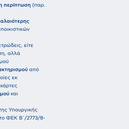
η περίπτωση
(παρ.
παλαιότερης
ποικιστικών
τρώδεις, είτε
η, αλλά
σμού
ακτηρισμού
από
οίες εκ
 χάρτες
σμού
και
 της Υπουργικής
το ΦΕΚ Β΄/2773/8-