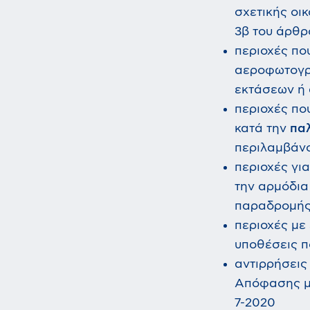
σχετικής οι
3β του άρθρο
περιοχές πο
αεροφωτογρ
εκτάσεων ή
περιοχές πο
κατά την
πα
περιλαμβάνο
περιοχές για
την αρμόδια
παραδρομής 
περιοχές με
υποθέσεις π
αντιρρήσεις
Απόφασης με
7-2020